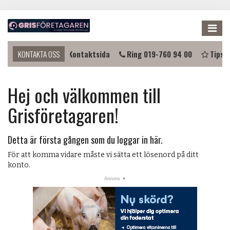
Me
komma i kontakt?
KONTAKTA OSS
Kontaktsida
Ring 019-760 94 00
Tipsa 
NYHETER
Hej och välkommen till
KALENDER
Grisföretagaren!
LÄNKAR
ANNONSERA
Detta är första gången som du loggar in här.
PRENUMERERA
För att komma vidare måste vi sätta ett lösenord på ditt
konto.
OM OSS
FÖRENINGEN