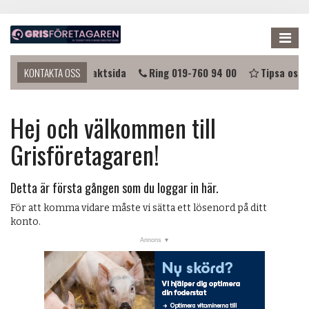
Me
 i kontakt?
KONTAKTA OSS
Kontaktsida
Ring 019-760 94 00
Tipsa oss
NYHETER
Hej och välkommen till
KALENDER
Grisföretagaren!
LÄNKAR
ANNONSERA
Detta är första gången som du loggar in här.
PRENUMERERA
För att komma vidare måste vi sätta ett lösenord på ditt
konto.
OM OSS
FÖRENINGEN