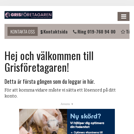
Me
du komma i kontakt?
KONTAKTA OSS
Kontaktsida
Ring 019-760 94 00
Tips
NYHETER
Hej och välkommen till
KALENDER
Grisföretagaren!
LÄNKAR
ANNONSERA
Detta är första gången som du loggar in här.
PRENUMERERA
För att komma vidare måste vi sätta ett lösenord på ditt
konto.
OM OSS
FÖRENINGEN