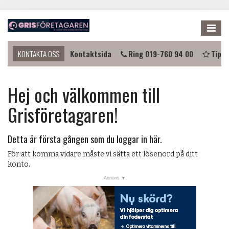
Me
 komma i kontakt?
KONTAKTA OSS
Kontaktsida
Ring 019-760 94 00
Tipsa
NYHETER
Hej och välkommen till
KALENDER
Grisföretagaren!
LÄNKAR
ANNONSERA
Detta är första gången som du loggar in här.
PRENUMERERA
För att komma vidare måste vi sätta ett lösenord på ditt
konto.
OM OSS
FÖRENINGEN