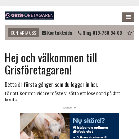
Me
 du komma i kontakt?
KONTAKTA OSS
Kontaktsida
Ring 019-760 94 00
Tip
NYHETER
Hej och välkommen till
KALENDER
Grisföretagaren!
LÄNKAR
ANNONSERA
Detta är första gången som du loggar in här.
PRENUMERERA
För att komma vidare måste vi sätta ett lösenord på ditt
konto.
OM OSS
FÖRENINGEN