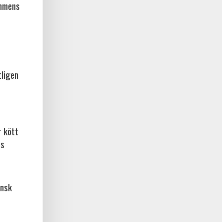
ammens
tligen
r kött
os
ansk