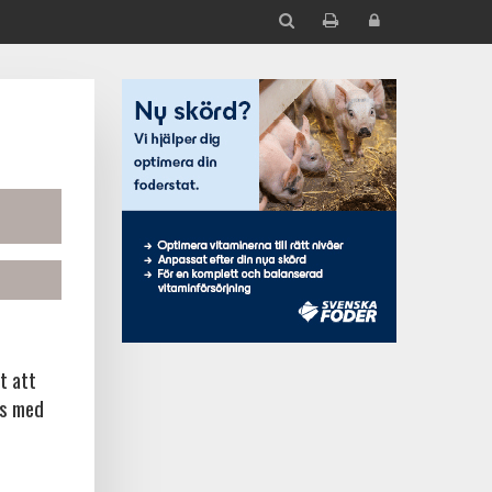
t att
ns med