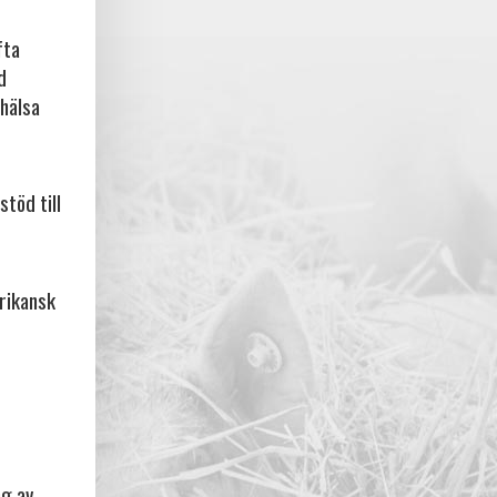
fta
d
rhälsa
stöd till
frikansk
ng av