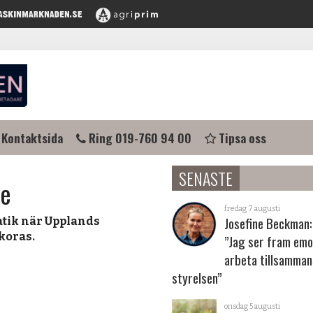
Kontaktsida
Ring 019-760 94 00
Tipsa oss
SENASTE
ce
fredag 7 augusti
Josefine Beckman:
tik när Upplands
koras.
”Jag ser fram emo
arbeta tillsamma
styrelsen”
onsdag 5 augusti