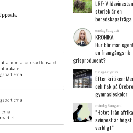
LRF: Vildsvinsst
storlek är en
 Uppsala
beredskapsfråga
onsdag 5 augusti
KRÖNIKA
Hur blir man egen
en framgångsrik
grisproducent?
tisdag 4 augusti
Efter kritiken: Me
och fisk på Örebr
gymnasieskolor
måndag 3 augusti
”Hotet från afrik
svinpest är högst
verkligt”