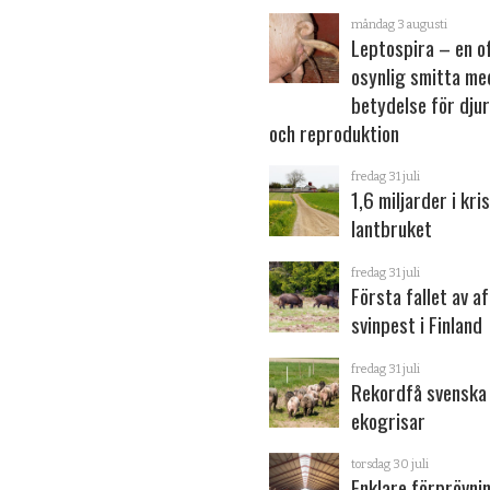
måndag 3 augusti
Leptospira – en o
osynlig smitta me
betydelse för dju
och reproduktion
fredag 31 juli
1,6 miljarder i kris
lantbruket
fredag 31 juli
Första fallet av a
svinpest i Finland
fredag 31 juli
Rekordfå svenska
ekogrisar
torsdag 30 juli
Enklare förprövni