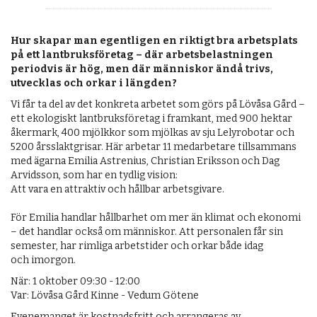
Hur skapar man egentligen en riktigt bra arbetsplats
på ett lantbruksföretag – där arbetsbelastningen
periodvis är hög, men där människor ändå trivs,
utvecklas och orkar i längden?
Vi får ta del av det konkreta arbetet som görs på Lövåsa Gård –
ett ekologiskt lantbruksföretag i framkant, med 900 hektar
åkermark, 400 mjölkkor som mjölkas av sju Lelyrobotar och
5200 årsslaktgrisar. Här arbetar 11 medarbetare tillsammans
med ägarna Emilia Astrenius, Christian Eriksson och Dag
Arvidsson, som har en tydlig vision:
Att vara en attraktiv och hållbar arbetsgivare.
För Emilia handlar hållbarhet om mer än klimat och ekonomi
– det handlar också om människor. Att personalen får sin
semester, har rimliga arbetstider och orkar både idag
och imorgon.
När: 1 oktober 09:30 - 12:00
Var: Lövåsa Gård Kinne - Vedum Götene
Evenemanget är kostnadsfritt och arrangeras av