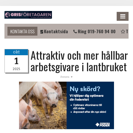
Me
du komma i kontakt?
KONTAKTA OSS
Kontaktsida
Ring 019-760 94 00
Tips
Attraktiv och mer hållbar
okt
1
arbetsgivare i lantbruket
2025