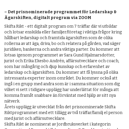
– Det prisnominerade programmet för Ledarskap &
Ägarskiften, digitalt program via ZOOM
Skifta Rikt - ett digitalt program om 7 träffar där vi utbildar
och lotsar enskilda eller familjer/företag i viktiga frågor kring
hållbart ledarskap och framtida ägarskiften som de olika
rollerna av att äga, driva, bo och relatera på gården, vad säger
juridiken, bankerna och andra viktiga parter. Du kommer att
lotsas igenom programmet av Sara Gund Hjalmarsdotter,
jurist och Erika Ekesbo Andrén, affärsutvecklare och coach,
som har mångårig och djup kunskap och erfarenhet av
ledarskap och ägarskiften. Du kommer att få lyssna på olika
intressanta experter inom området. Du kommer också att
ingå i en grupp med andra som är i samma situation som dig
vilket vi sett i tidigare upplägg har underlättat för många att
komma framåt snabbare än förväntat med hjälp av sitt nya
nätverk.
Årets upplägg är utvecklat från det prisnominerade Skifta
Riktprogrammet med ett tillägg av två träffar/familj el person
med jurist och affärsutvecklare.
Skifta Rikt äe nominerat av Jordbruksverket i kategorin