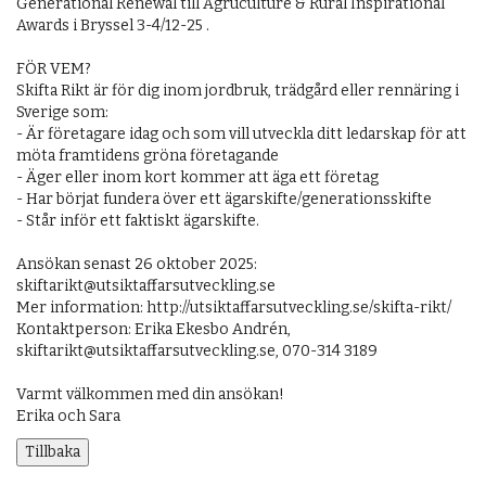
Generational Renewal till Agruculture & Rural Inspirational
Awards i Bryssel 3-4/12-25 .
FÖR VEM?
Skifta Rikt är för dig inom jordbruk, trädgård eller rennäring i
Sverige som:
- Är företagare idag och som vill utveckla ditt ledarskap för att
möta framtidens gröna företagande
- Äger eller inom kort kommer att äga ett företag
- Har börjat fundera över ett ägarskifte/generationsskifte
- Står inför ett faktiskt ägarskifte.
Ansökan senast 26 oktober 2025:
skiftarikt@utsiktaffarsutveckling.se
Mer information: http://utsiktaffarsutveckling.se/skifta-rikt/
Kontaktperson: Erika Ekesbo Andrén,
skiftarikt@utsiktaffarsutveckling.se, 070-314 3189
Varmt välkommen med din ansökan!
Erika och Sara
Tillbaka