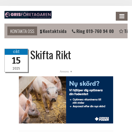
Me
u komma i kontakt?
KONTAKTA OSS
Kontaktsida
Ring 019-760 94 00
Tips
Skifta Rikt
okt
15
2025