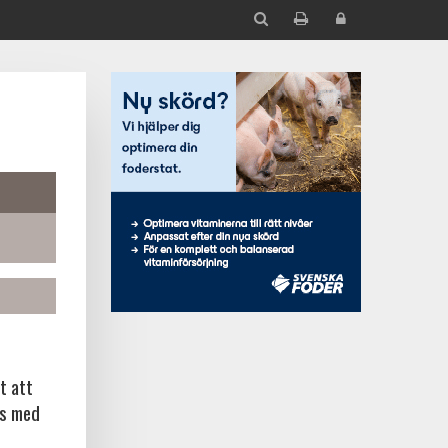
t att
ns med