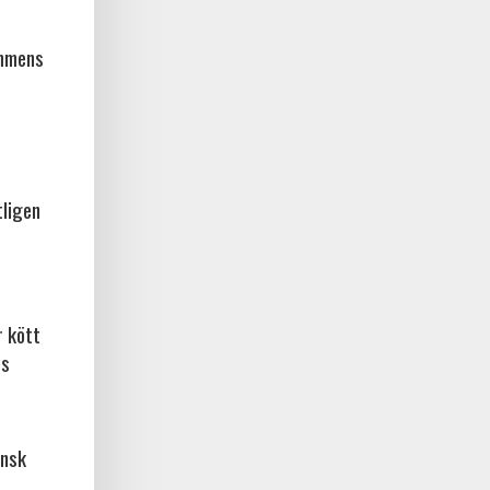
ammens
tligen
r kött
os
ansk