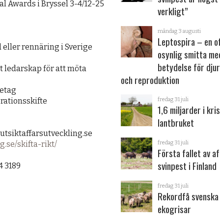
al Awards i Bryssel 3-4/12-25
verkligt”
måndag 3 augusti
Leptospira – en o
d eller rennäring i Sverige
osynlig smitta me
betydelse för dju
tt ledarskap för att möta
och reproduktion
retag
erationsskifte
fredag 31 juli
1,6 miljarder i kris
lantbruket
utsiktaffarsutveckling.se
g.se/skifta-rikt/
fredag 31 juli
Första fallet av a
svinpest i Finland
4 3189
fredag 31 juli
Rekordfå svenska
ekogrisar