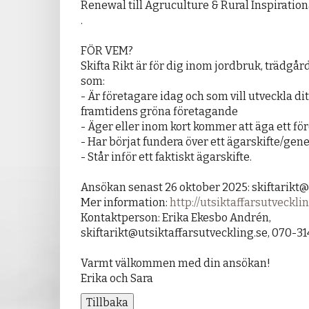
Renewal till Agruculture & Rural Inspiration
.
FÖR VEM?
Skifta Rikt är för dig inom jordbruk, trädgår
som:
- Är företagare idag och som vill utveckla di
framtidens gröna företagande
- Äger eller inom kort kommer att äga ett fö
- Har börjat fundera över ett ägarskifte/gen
- Står inför ett faktiskt ägarskifte.
Ansökan senast 26 oktober 2025: skiftarikt@
Mer information:
http://utsiktaffarsutvecklin
Kontaktperson: Erika Ekesbo Andrén,
skiftarikt@utsiktaffarsutveckling.se, 070-31
Varmt välkommen med din ansökan!
Erika och Sara
Tillbaka