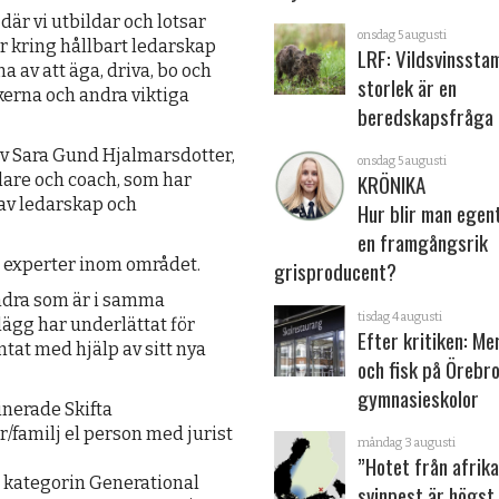
 där vi utbildar och lotsar
onsdag 5 augusti
or kring hållbart ledarskap
LRF: Vildsvinsst
a av att äga, driva, bo och
storlek är en
kerna och andra viktiga
beredskapsfråga
v Sara Gund Hjalmarsdotter,
onsdag 5 augusti
KRÖNIKA
lare och coach, som har
av ledarskap och
Hur blir man egen
en framgångsrik
a experter inom området.
grisproducent?
ndra som är i samma
tisdag 4 augusti
plägg har underlättat för
Efter kritiken: Me
at med hjälp av sitt nya
och fisk på Örebr
gymnasieskolor
inerade Skifta
r/familj el person med jurist
måndag 3 augusti
”Hotet från afrik
i kategorin Generational
svinpest är högst