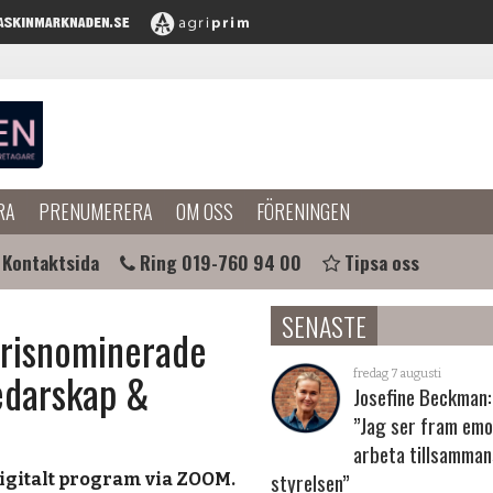
RA
PRENUMERERA
OM OSS
FÖRENINGEN
Kontaktsida
Ring 019-760 94 00
Tipsa oss
SENASTE
prisnominerade
edarskap &
fredag 7 augusti
Josefine Beckman:
”Jag ser fram emo
arbeta tillsamma
styrelsen”
digitalt program via ZOOM.