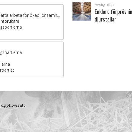
torsdag 30 juli
Enklare förprövni
djurstallar
m upphovsrätt.