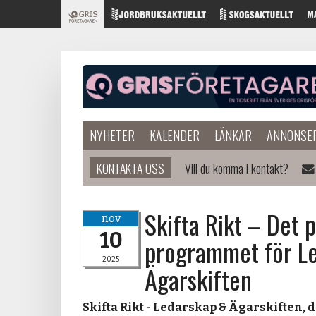
NYHETER
KALENDER
LÄNKAR
ANNONSE
KONTAKTA OSS
Vill du komma i kontakt?
Skifta Rikt – Det 
nov
10
programmet för L
2025
Ägarskiften
Skifta Rikt - Ledarskap & Ägarskiften, 