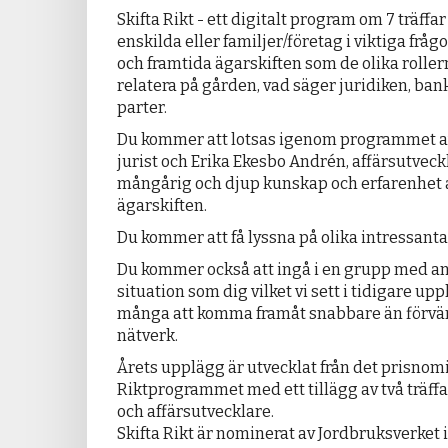
Skifta Rikt - ett digitalt program om 7 träffar
enskilda eller familjer/företag i viktiga fråg
och framtida ägarskiften som de olika rollern
relatera på gården, vad säger juridiken, ban
parter.
Du kommer att lotsas igenom programmet a
jurist och Erika Ekesbo Andrén, affärsutveck
mångårig och djup kunskap och erfarenhet 
ägarskiften.
Du kommer att få lyssna på olika intressant
Du kommer också att ingå i en grupp med a
situation som dig vilket vi sett i tidigare up
många att komma framåt snabbare än förvänt
nätverk.
Årets upplägg är utvecklat från det prisnom
Riktprogrammet med ett tillägg av två träffa
och affärsutvecklare.
Skifta Rikt är nominerat av Jordbruksverket 