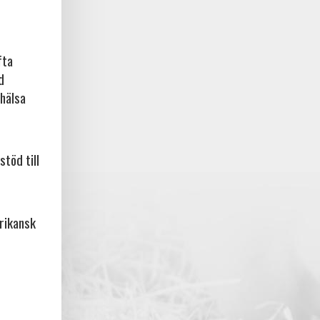
fta
d
rhälsa
stöd till
frikansk