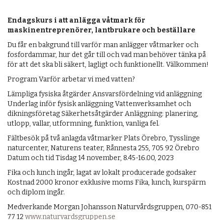
Endagskurs i att anlägga våtmark för
maskinentreprenörer, lantbrukare och beställare
Du får en bakgrund till varför man anlägger våtmarker och
fosfordammar, hur det går till och vad man behöver tänka på
för att det ska bli säkert, lagligt och funktionellt. Välkommen!
Program Varför arbetar vi med vatten?
Lämpliga fysiska åtgärder Ansvarsfördelning vid anläggning
Underlag inför fysisk anläggning Vattenverksamhet och
dikningsföretag Säkerhetsåtgärder Anläggning: planering,
utlopp, vallar, utformning, funktion, vanliga fel.
Fältbesök på två anlagda våtmarker Plats Örebro, Tysslinge
naturcenter, Naturens teater, Rånnesta 255, 705 92 Örebro
Datum och tid Tisdag 14 november, 8.45-16.00, 2023
Fika och lunch ingår, lagat av lokalt producerade godsaker
Kostnad 2000 kronor exklusive moms Fika, lunch, kurspärm
och diplom ingår.
Medverkande Morgan Johansson Naturvårdsgruppen, 070-851
77 12
www.naturvardsgruppen.se