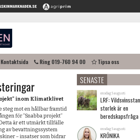
Kontaktsida
Ring 019-760 94 00
Tipsa oss
SENASTE
steringar
onsdag 5 augusti
LRF: Vildsvinsst
jekt" inom Klimatklivet
storlek är en
e steg mot en hållbar framtid
beredskapsfråga
ången för ”Snabba projekt”
etta är ett utmärkt tillfälle
ring av bevattningssystem
onsdag 5 augusti
KRÖNIKA
skiner – insatser som bidrar