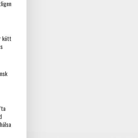
tligen
r kött
os
ansk
fta
d
rhälsa