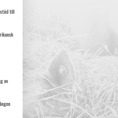
stöd till
frikansk
ng av
vången