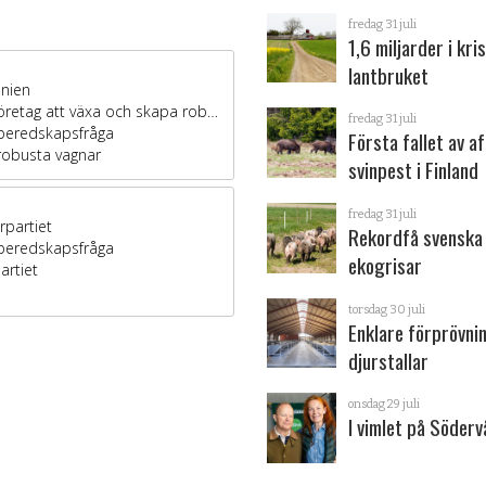
fredag 31 juli
1,6 miljarder i kris
lantbruket
fredag 31 juli
Första fallet av a
svinpest i Finland
fredag 31 juli
Rekordfå svenska
ekogrisar
torsdag 30 juli
Enklare förprövni
djurstallar
onsdag 29 juli
I vimlet på Söder