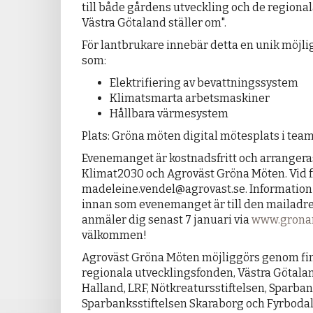
till både gårdens utveckling och de regiona
Västra Götaland ställer om".
För lantbrukare innebär detta en unik möjlig
som:
Elektrifiering av bevattningssystem
Klimatsmarta arbetsmaskiner
Hållbara värmesystem
Plats: Gröna möten digital mötesplats i tea
Evenemanget är kostnadsfritt och arrangeras
Klimat2030 och Agroväst Gröna Möten. Vid f
madeleine.vendel@agrovast.se. Information
innan som evenemanget är till den mailadres
anmäler dig senast 7 januari via
www.grona
välkommen!
Agroväst Gröna Möten möjliggörs genom fin
regionala utvecklingsfonden, Västra Götal
Halland, LRF, Nötkreatursstiftelsen, Sparban
Sparbanksstiftelsen Skaraborg och Fyrbod