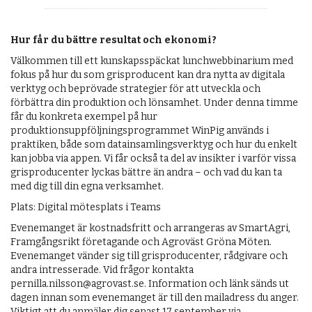
Hur får du bättre resultat och ekonomi?
Välkommen till ett kunskapsspäckat lunchwebbinarium med
fokus på hur du som grisproducent kan dra nytta av digitala
verktyg och beprövade strategier för att utveckla och
förbättra din produktion och lönsamhet. Under denna timme
får du konkreta exempel på hur
produktionsuppföljningsprogrammet WinPig används i
praktiken, både som datainsamlingsverktyg och hur du enkelt
kan jobba via appen. Vi får också ta del av insikter i varför vissa
grisproducenter lyckas bättre än andra – och vad du kan ta
med dig till din egna verksamhet.
Plats: Digital mötesplats i Teams
Evenemanget är kostnadsfritt och arrangeras av SmartAgri,
Framgångsrikt företagande och Agroväst Gröna Möten.
Evenemanget vänder sig till grisproducenter, rådgivare och
andra intresserade. Vid frågor kontakta
pernilla.nilsson@agrovast.se. Information och länk sänds ut
dagen innan som evenemanget är till den mailadress du anger.
Viktigt att du anmäler dig senast 17 september via