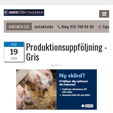
Me
komma i kontakt?
KONTAKTA OSS
Kontaktsida
Ring 019-760 94 00
Tipsa 
Produktionsuppföljning -
sep
19
Gris
2025