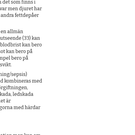
 det som finns i
kvar men djuret har
h andra fettdepåer
m en allmän
 utseende (33) kan
 blodbrist kan bero
sot kan bero på
empel bero på
vikt.
tning/sepsis)
ltid kombineras med
örgiftningen,
skada, ledskada
et är
ngorna med härdar