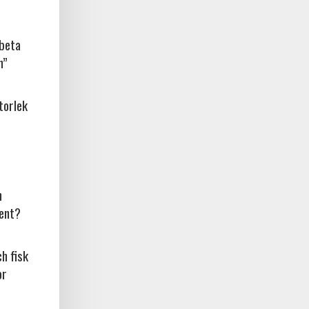
rbeta
n”
torlek
n
ent?
ch fisk
or