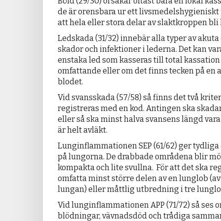
Böld (29/30) orsakar oftast bara en lokal ka
de är orensbara ur ett livsmedels­hygieniskt
att hela eller stora delar av slaktkroppen bli
Ledskada (31/32) innebär alla typer av akuta
skador och infektioner i lederna. Det kan vara
enstaka led som kasseras till total kassatio
omfattande eller om det finns tecken på en 
blodet.
Vid svansskada (57/58) så finns det två kriter
registreras med en kod. Antingen ska skadan
eller så ska minst halva svansens längd var
är helt avläkt.
Lunginflammationen SEP (61/62) ger tydliga
på lungorna. De drabbade områdena blir mö
kompakta och lite svullna. För att det ska re
omfatta minst större delen av en lunglob (a
lungan) eller måttlig utbredning i tre lunglo
Vid lunginflammationen APP (71/72) så ses
blödningar, vävnadsdöd och trådiga samma