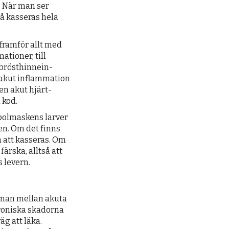
. När man ser
så kasseras hela
framför allt med
tioner, till
brösthinne­in­
en akut inflamma­tion
ven akut hjärt­
 kod.
spolmaskens larver
en. Om det finns
n att kasseras. Om
ärska, alltså att
s levern.
r man mellan akuta
kroniska skadorna
äg att läka.