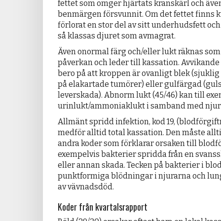
fettet som omger hjärtats kranskärl och även
benmärgen försvunnit. Om det fettet finns 
förlorat en stor del av sitt underhudsfett oc
så klassas djuret som avmagrat.
Även onormal färg och/eller lukt räknas so
påverkan och leder till kassation. Avvikande
bero på att kroppen är ovanligt blek (sjuklig
på elakartade tumörer) eller gulfärgad (gul
leverskada). Abnorm lukt (45/46) kan till ex
urinlukt/ammoniaklukt i samband med njurs
Allmänt spridd infektion, kod 19, (blodförgif
medför alltid total kassation. Den måste al
andra koder som förklarar orsaken till blodf
exempelvis bakterier spridda från en svans
eller annan skada. Tecken på bakterier i blod
punktformiga blödningar i njurarna och lu
av vävnadsdöd.
Koder från kvartalsrapport