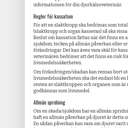
informationen för din djurhälsoveterinär.
Regler för kassation
För att en slaktkropp ska bedömas som total
(slaktkropp och organ kasseras) så ska vissa 
Beslut om kassation fattas när det finns en 
sjukdom, tecken på allmän påverkan eller o
förändringar. Det kan även vara skäl för kas
veterinären bedömer att det finns en risk fö
livsmedelssäkerheten.
Om förändringen/skadan kan rensas bort uta
livsmedelssäkerheten ska det endast bli en 
resten av slaktkroppen och organen som är
godkännas som livsmedel.
Allmän spridning
Om en skada/sjukdom har en allmän spridni
haft en allmän påverkan på djuret är detta or
En sådan påverkan kan vara om djuret varit 