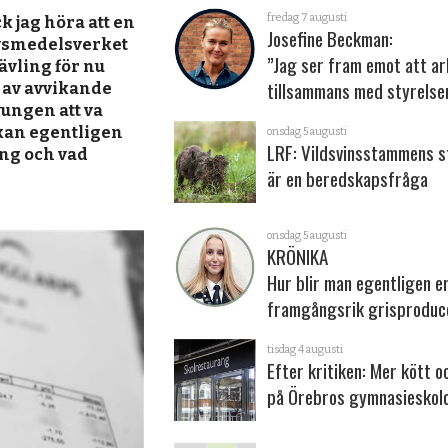
fredag 7 augusti
k jag höra att en
Josefine Beckman:
ivsmedelsverket
”Jag ser fram emot att a
ävling för nu
tillsammans med styrelse
d av avvikande
tvungen att va
 kan egentligen
onsdag 5 augusti
LRF: Vildsvinsstammens s
ng och vad
är en beredskapsfråga
onsdag 5 augusti
KRÖNIKA
Hur blir man egentligen e
framgångsrik grisproduc
tisdag 4 augusti
Efter kritiken: Mer kött o
på Örebros gymnasieskol