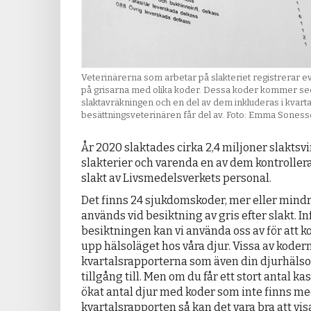
Veterinärerna som arbetar på slakteriet registrerar 
på grisarna med olika koder. Dessa koder kommer s
slaktavräkningen och en del av dem inkluderas i kvar
besättningsveterinären får del av. Foto: Emma Sones
År 2020 slaktades cirka 2,4 miljoner slaktsv
slakterier och varenda en av dem kontrollera
slakt av Livsmedelsverkets personal.
Det finns 24 sjukdoms­koder, mer eller mind
används vid besiktning av gris efter slakt. I
besiktningen kan vi använda oss av för att ko
upp hälsoläget hos våra djur. Vissa av koder
kvartalsrapporterna som även din djurhälso
tillgång till. Men om du får ett stort antal ka
ökat antal djur med koder som inte finns me
kvartalsrapporten så kan det vara bra att vi