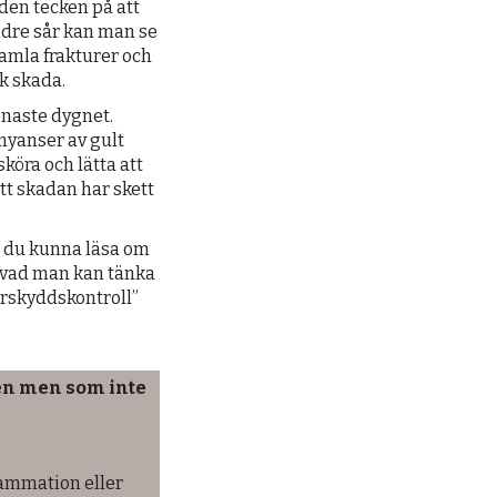
den tecken på att
äldre sår kan man se
amla frakturer och
k skada.
naste dygnet.
nyanser av gult
 sköra och lätta att
att skadan har skett
 du kunna läsa om
 vad man kan tänka
urskyddskontroll”
en men som inte
ammation eller