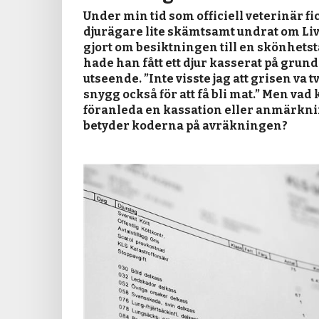
Under min tid som officiell veterinär fic
djurägare lite skämtsamt undrat om L
gjort om besiktningen till en skönhetst
hade han fått ett djur kasserat på grun
utseende. ”Inte visste jag att grisen va 
snygg också för att få bli mat.” Men vad
föranleda en kassation eller anmärkni
betyder koderna på avräkningen?