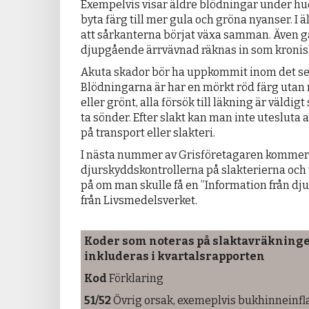
Exempelvis visar äldre blödningar under hu
byta färg till mer gula och gröna nyanser. I 
att sårkanterna börjat växa samman. Även g
djupgående ärrvävnad räknas in som kronis
Akuta skador bör ha uppkommit inom det se
Blödningarna är har en mörkt röd färg utan 
eller grönt, alla försök till läkning är väldigt
ta sönder. Efter slakt kan man inte utesluta 
på transport eller slakteri.
I nästa nummer av Gris­företagaren kommer
djurskyddskontrollerna på slakterierna och
på om man skulle få en ”Information från dj
från Livsmedelsverket.
Koder som noteras på slaktavräkning
inkluderas i kvartalsrapporten
Kod
Förklaring
51/52
Övrig orsak, exemeplvis bukhinneinfl