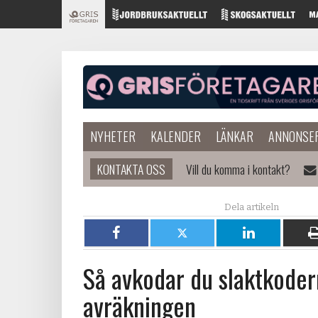
NYHETER
KALENDER
LÄNKAR
ANNONSE
KONTAKTA OSS
Vill du komma i kontakt?
Dela
Dela
Dela
på
på
på
Så avkodar du slaktkoder
Facebook
X
LinkedIn
avräkningen