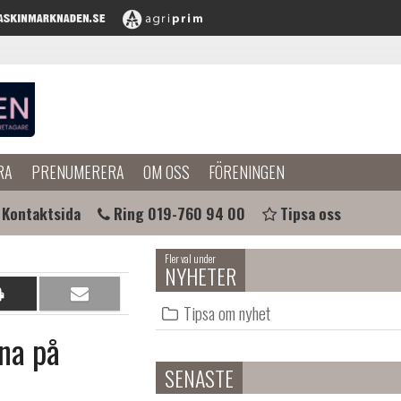
RA
PRENUMERERA
OM OSS
FÖRENINGEN
Kontaktsida
Ring 019-760 94 00
Tipsa oss
Fler val under
NYHETER
Dela
Dela
Tipsa om nyhet
på
per
na på
papper
e-
post
SENASTE