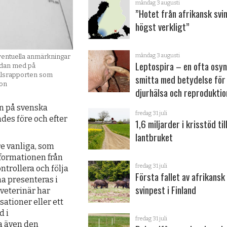
måndag 3 augusti
”Hotet från afrikansk svi
högst verkligt”
måndag 3 augusti
eventuella anmärkningar
Leptospira – en ofta osyn
edan med på
talsrapporten som
smitta med betydelse för
son
djurhälsa och reproduktio
in på svenska
fredag 31 juli
des före och efter
1,6 miljarder i krisstöd til
lantbruket
re vanliga, som
nformationen från
fredag 31 juli
ntrollera och följa
Första fallet av afrikansk
na presenteras i
svinpest i Finland
veterinär har
ssationer eller ett
d i
fredag 31 juli
sa även den