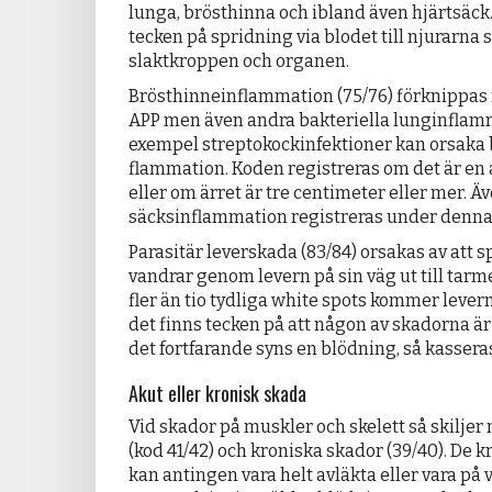
lunga, brösthinna och ibland även hjärtsäck
tecken på spridning via blodet till njurarna 
slaktkroppen och organen.
Brösthinneinflammation (75/76) förknippas 
APP men även andra bakteriella lunginflamma
exempel streptokock­infektioner kan orsaka 
flamma­­tion. Koden re­­gi­­st­­reras om det är 
eller om ärret är tre centimeter eller mer. Ä
säcksinflammation registreras under denna
Parasitär leverskada (83/84) orsakas av att 
vandrar genom levern på sin väg ut till tarm
fler än tio tydliga white spots kommer lever
det finns tecken på att någon av skadorna är f
det fortfarande syns en blödning, så kassera
Akut eller kronisk skada
Vid skador på muskler och skelett så skilje
(kod 41/42) och kroniska skador (39/40). De 
kan antingen vara helt avläkta eller vara på v