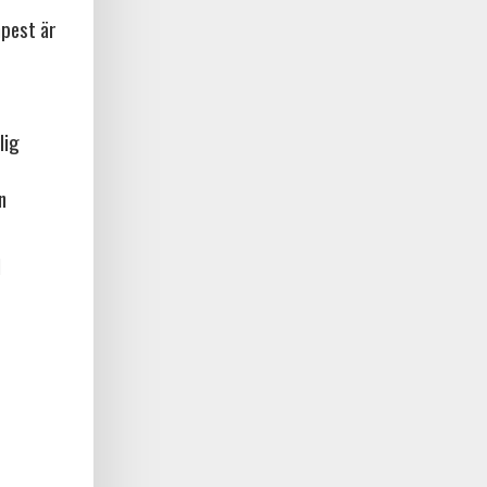
npest är
lig
n
l