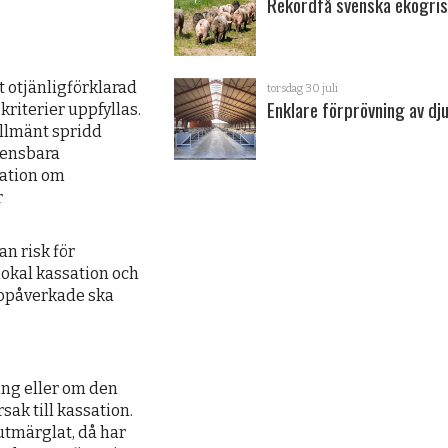
Rekordfå svenska ekogris
t otjänligförklarad
torsdag 30 juli
Enklare förprövning av dju
kriterier uppfyllas.
allmänt spridd
rensbara
sation om
r
n risk för
lokal kassation och
 opåverkade ska
ng eller om den
sak till kassation.
utmärglat, då har