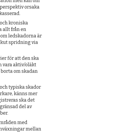
ssation men kan om
 perspektiv orsaka
 kasserad.
 och kroniska
 allt från en
n om ledskadorna är
akut spridning via
ier för att den ska
 vara aktiv/oläkt
a borta om skadan
 och typiska skador
rkare, känns mer
gistreras ska det
vgränsad del av
ber.
 områden med
nväxningar mellan