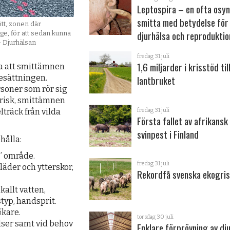
Leptospira – en ofta osyn
smitta med betydelse för
tt, zonen där
djurhälsa och reproduktio
ge, för att sedan kunna
& Djurhälsan
fredag 31 juli
1,6 miljarder i krisstöd til
a att smitt­ämnen
lantbruket
esättningen.
ersoner som rör sig
 risk, smittämnen
fredag 31 juli
träck från vilda
Första fallet av afrikansk
svinpest i Finland
hålla:
e” område.
fredag 31 juli
läder och ytterskor,
Rekordfå svenska ekogris
kallt vatten,
typ, handsprit.
ökare.
torsdag 30 juli
ser samt vid behov
Enklare förprövning av dju