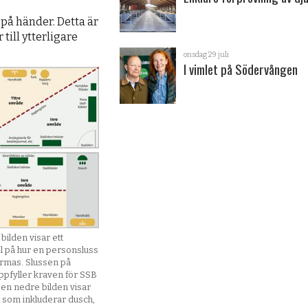
 på händer. Detta är
 till ytterligare
onsdag 29 juli
I vimlet på Södervången
bilden visar ett
 på hur en personsluss
ormas. Slussen på
ppfyller kraven för SSB
Den nedre bilden visar
s som inkluderar dusch,