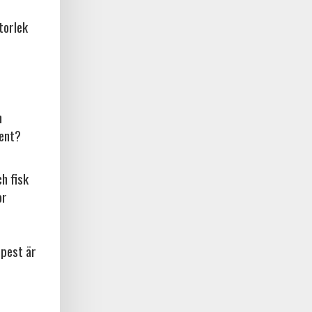
torlek
n
ent?
ch fisk
or
npest är