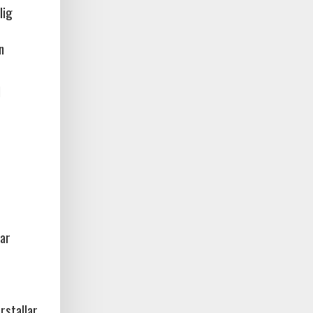
lig
n
l
ar
rstallar