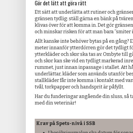
Gör det lätt att göra rätt
Ett sätt att underlätta att rutiner och gränser
gränsen tydlig: ställ gärna en bänk på tvär
klivas över för att komma in. Det gör gränse
och minskar risken för att man bara ”smiter i
Allt kanske inte behöver bytas på en gång? 
meter innanför ytterdörren gör det tydligt f
ytterkläder och skor ska tas av. Ombyte till
och skor kan ske vid en tydligt markerad inre
rummet, just innan inpassage i stallet. Att 
underlättar, kläder som används utanför be
stallkläder får inte komma i kontakt med varan
tvål, torkpapper och handsprit är påfyllt.
Har du funderingar angående din sluss, så 
med din veterinär!
Krav på Spets-nivå i SSB
I besöksjournalen ska datum för sena