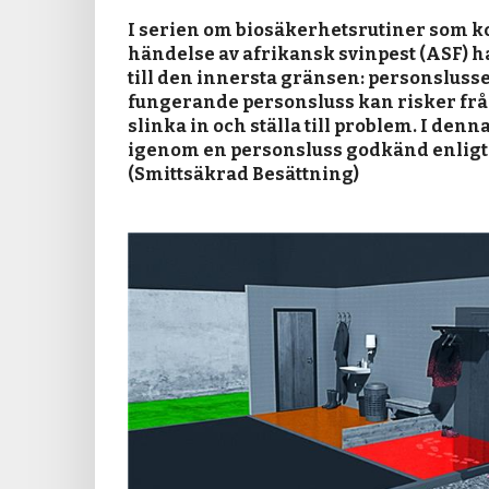
I serien om biosäkerhetsrutiner som ko
händelse av afrikansk svinpest (ASF) h
till den innersta gränsen: personslusse
fungerande personsluss kan risker från
slinka in och ställa till problem. I denna
igenom en personsluss godkänd enligt 
(Smittsäkrad Besättning)