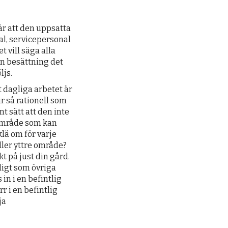
är att den uppsatta
al, servicepersonal
t vill säga alla
in besättning det
ljs.
et dagliga arbetet är
r så rationell som
t sätt att den inte
 område som kan
lä om för varje
ller yttre område?
kt på just din gård.
digt som övriga
in i en befintlig
r i en befintlig
ja