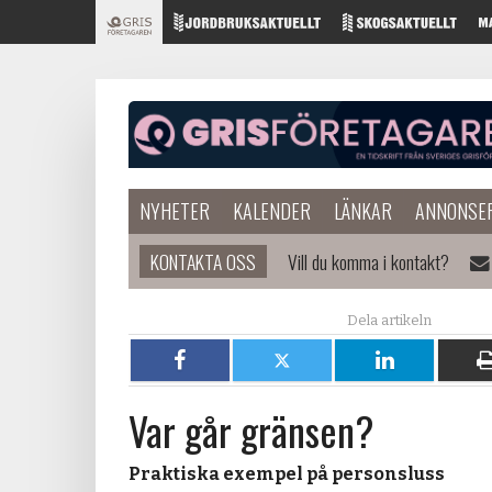
NYHETER
KALENDER
LÄNKAR
ANNONSE
KONTAKTA OSS
Vill du komma i kontakt?
Dela
Dela
Dela
på
på
på
Var går gränsen?
Facebook
X
LinkedIn
Praktiska exempel på personsluss