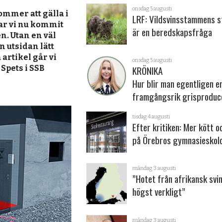
onsdag 5 augusti
mmer att gälla i
LRF: Vildsvinsstammens s
ar vi nu kommit
är en beredskapsfråga
n. Utan en väl
 utsidan lätt
 artikel går vi
onsdag 5 augusti
Spets i SSB
KRÖNIKA
Hur blir man egentligen e
framgångsrik grisproduc
tisdag 4 augusti
Efter kritiken: Mer kött o
på Örebros gymnasieskol
måndag 3 augusti
”Hotet från afrikansk svi
högst verkligt”
måndag 3 augusti