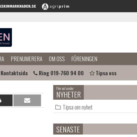
RA
PRENUMERERA
OM OSS
FÖRENINGEN
Kontaktsida
Ring 019-760 94 00
Tipsa oss
Fler val under
NYHETER
Dela
Dela
Tipsa om nyhet
på
per
papper
e-
post
SENASTE