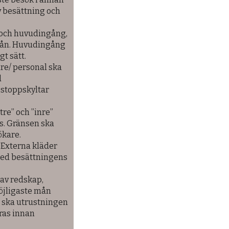
v besättning och
r och huvudingång,
från. Huvudingång
t sätt.
re/ personal ska
d
stoppskyltar
tre” och ”inre”
s. Gränsen ska
ökare.
 Externa kläder
med besättningens
av redskap,
öjligaste mån
gt ska utrustningen
eras innan