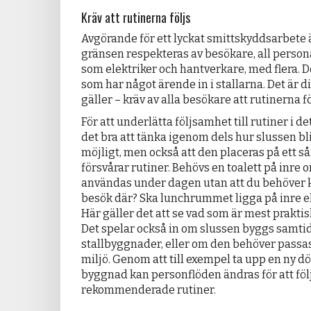
Kräv att rutinerna följs
Avgörande för ett lyckat smittskyddsarbete 
gränsen respekteras av besökare, all person
som elektriker och hantverkare, med flera. De
som har något ärende in i stallarna. Det är d
gäller – kräv av alla besökare att rutinerna fö
För att underlätta följsamhet till rutiner i d
det bra att tänka igenom dels hur slussen bli
möjligt, men också att den placeras på ett sån
försvårar rutiner. Behövs en toalett på inre
användas under dagen utan att du behöver k
besök där? Ska lunchrummet ligga på inre e
Här gäller det att se vad som är mest praktis
Det spelar också in om slussen byggs samti
stallbyggnader, eller om den behöver passas 
miljö. Genom att till exempel ta upp en ny dör
byggnad kan personflöden ändras för att föl
rekommenderade rutiner.