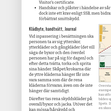
Visitor’s certificate.
Handskar och plåster i händelse av sår
dock inte ett krav enligt SSB, men bidrar
förbättrat smittskydd.
Klädbyte, handtvätt, Journal
Vid inpassering i besättningen ska
personen ta av sig ytterskor,
ytterkläder och gångkläder (det vill
säga de byxor och den överdel
personen har på sig för dagen) och
efter detta tvätta, torka och sprita
sina händer. Skåpet/krokarna där
de yttre kläderna hänger får inte
vara samma som där de rena
kläderna förvaras, även om de inte
Översta 
exempel
hänger där samtidigt.
kan utf
Därefter tas rena skyddskläder på:
bilden u
Spets. 
overall/byxor och jacka. Utöver det
en slus
kan mössa/hårskydd och