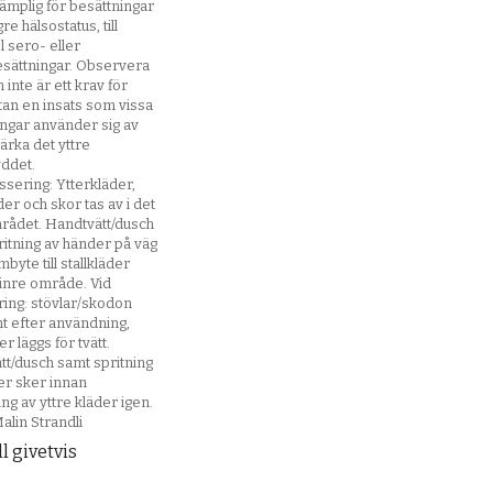
ämplig för besättningar
e hälsostatus, till
 sero- eller
esättningar. Observera
 inte är ett krav för
tan en insats som vissa
ingar använder sig av
tärka det yttre
yddet.
ssering: Ytterkläder,
er och skor tas av i det
mrådet. Handtvätt/dusch
itning av händer på väg
mbyte till stallkläder
 inre område. Vid
ring: stövlar/skodon
t efter användning,
er läggs för tvätt.
tt/dusch samt spritning
er sker innan
ng av yttre kläder igen.
Malin Strandli
l givetvis