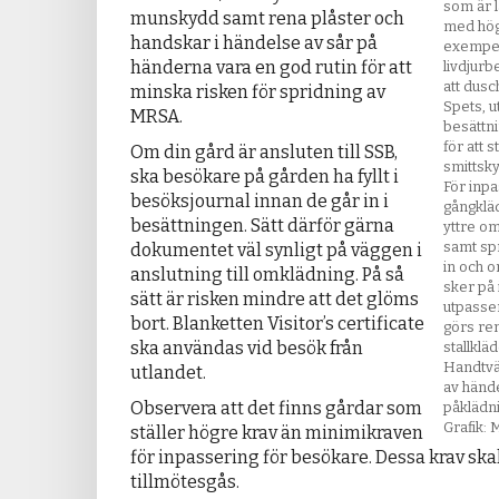
som är l
munskydd samt rena plåster och
med högr
handskar i händelse av sår på
exempel
händerna vara en god rutin för att
livdjurb
att dusch
minska risken för spridning av
Spets, u
MRSA.
besättn
för att s
Om din gård är ansluten till SSB,
smittsk
ska besökare på gården ha fyllt i
För inpa
besöksjournal innan de går in i
gångkläd
besättningen. Sätt därför gärna
yttre o
samt spr
dokumentet väl synligt på väggen i
in och o
anslutning till omklädning. På så
sker på
sätt är risken mindre att det glöms
utpasse
bort. Blanketten Visitor’s certificate
görs ren
ska användas vid besök från
stallkläd
Handtvä
utlandet.
av händ
Observera att det finns gårdar som
påklädni
Grafik: 
ställer högre krav än minimikraven
för inpassering för besökare. Dessa krav skal
tillmötesgås.