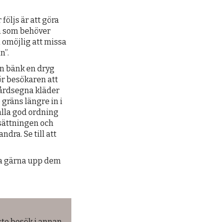
 följs är att göra
en som behöver
n omöjlig att missa
n”.
En bänk en dryg
ör besökaren att
 gårdsegna kläder
 gräns längre in i
hålla god ordning
sättningen och
dra. Se till att
ta gärna upp dem
ste besök i annan