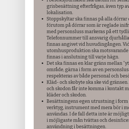
grisbesättning efterfrågas, även typ a
lokalisation.
Stoppskyltar ska finnas på alla dörra
förutom på dörrar som är reglade ini
med personsluss markeras på ett tydlig
Telefonnummer till ansvarig djurhålla
finnas angivet vid huvudingången. Vi
utomhusproduktion ska motsvarande 
finnas i anslutning till varje hägn.
Det ska finnas en klar gräns mellan ”yt
område, gärna i form av en personslus
respekteras av både personal och bes
Kläd- och skobyte ska ske vid gränsen.
och skodon får inte komma i kontakt 
kläder och skodon.
Besättningens egen utrustning i form 
verktyg, instrument med mera bör i m
användas. I de fall detta inte är möjli
i möjligaste mån tvättas och desinfic
användning i besättningen.