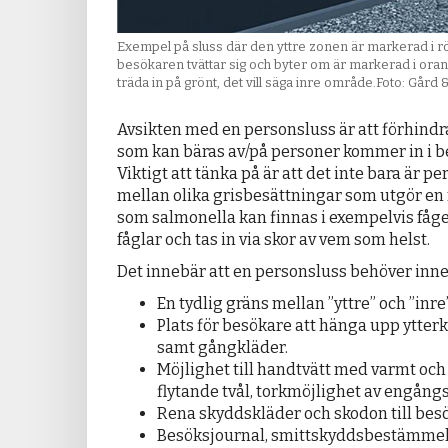
Exempel på sluss där den yttre zonen är markerad i rö
besökaren tvättar sig och byter om är markerad i oran
träda in på grönt, det vill säga inre område.Foto: Gård 
Avsikten med en personsluss är att förhindr
som kan bäras av/på personer kommer in i b
Viktigt att tänka på är att det inte bara är p
mellan olika grisbesättningar som utgör en
som salmonella kan finnas i exempelvis fågel
fåglar och tas in via skor av vem som helst.
Det innebär att en personsluss behöver inne
En tydlig gräns mellan ”yttre” och ”inr
Plats för besökare att hänga upp ytterk
samt gångkläder.
Möjlighet till handtvätt med varmt och 
flytande tvål, torkmöjlighet av engångs
Rena skyddskläder och skodon till bes
Besöksjournal, smittskyddsbestämmel