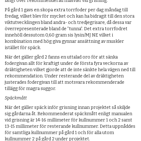
långt över rekommenderad maxvikt vid grisning.
På gård 1 gavs en skopa extra torrfoder per dag måndag till
fredag, vilket blev för mycket och kan ha bidragit till den stora
viktutvecklingen bland andra- och tredjegrisare, då dessa var
överrepresenterade bland de ”tunna”. Det extra torrfodret
innehöll dessutom 0,60 gram sis lysin/MJ NE vilket i
kombination med hög giva gynnar ansättning av muskler
istället för späck.
När det gäller gård 2 fanns en uttalad oro för att sänka
fodergivan allt för kraftigt under de första fyra veckorna av
dräktigheten vilket gjorde att de inte sänkte hela vägen ned till
rekommendation. Under resterande del av dräktigheten
justerades fodergivan till att motsvara rekommenderade
tillägg för magra suggor.
Späckmått
När det gäller späck inför grisning innan projektet så skiljde
sig gårdarna åt. Rekommenderat späckmått enligt manualen
vid grisning är 14-16 millimeter för kullnummer 1 och 2 samt
13-15 millimeter för resterande kullnummer. Detta uppnåddes
för samtliga kullnummer på gård 1 och för alla utom
kullnummer 2 på gård 2 under projektet.