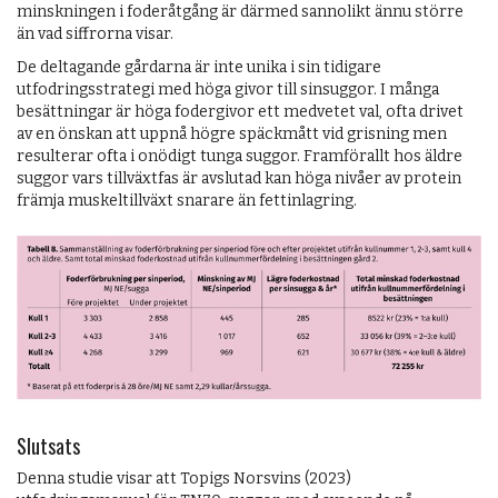
minskningen i foderåtgång är därmed sannolikt ännu större
än vad siffrorna visar.
De deltagande gårdarna är inte unika i sin tidigare
utfodringsstrategi med höga givor till sinsuggor. I många
besättningar är höga fodergivor ett medvetet val, ofta drivet
av en önskan att uppnå högre späckmått vid grisning men
resulterar ofta i onödigt tunga suggor. Framförallt hos äldre
suggor vars tillväxtfas är avslutad kan höga nivåer av protein
främja muskeltillväxt snarare än fettinlagring.
Slutsats
Denna studie visar att Topigs Norsvins (2023)