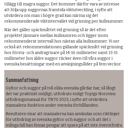
tillägg till magra suggor. Det kommer därför vara av intresse
att följa upp suggornas framtida viktutveckling, i syfte att
utvärdera om man i högre grad kan närma sig det
rekommenderade viktintervallet vid grisning per kullnummer.
När det gäller späckmåttet vid grisning så är det efter
projektet jämnare mellan kullnumren och ligger inom
rekommenderat intervall hos nästan alla kullnummer. Vi ser
också att rekommendationen gällande späckmått vid grisning
hos första- och andragrisare på 14-16 millimeter samt 13-15
millimeter hos äldre suggor räcker även till våra suggor i
svenska besättningar med en avvänjningsålder på fem veckor.
Sammanfattning
Gyltor och suggor på två olika svenska gårdar har, så långt
det var praktiskt möjligt, utfodrats enligt Topigs Norsvins
utfodringsmanual för TN70 2023, i syfte att utvärdera
manualens funktion under svenska förhållanden.
Resultaten visar att manualerna kan användas som riktlinjer
för utfodring av svenska gyltor och suggor och att det i
många fall kan finnas pengar att spara på att inte överutfodra