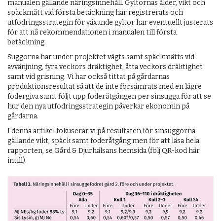
manualen gällande näringsinnehåll. Gyltornas ålder, vikt och
späckmått vid första betäckning har registrerats och
utfodringsstrategin för växande gyltor har eventuellt justerats
för att nå rekommendationen i manualen till första
betäckning.
Suggorna har under projektet vägts samt späckmätts vid
avvänjning, fyra veckors dräktighet, åtta veckors dräktighet
samt vid grisning. Vi har också tittat på gårdarnas
produktionsresultat så att de inte försämrats med en lägre
fodergiva samt följt upp foderåtgången per sinsugga för att se
hur den nya utfodringsstrategin påverkar ekonomin på
gårdarna.
I denna artikel fokuserar vi på resultaten för sinsuggorna
gällande vikt, späck samt foderåtgång men för att läsa hela
rapporten, se Gård & Djurhälsans hemsida (följ QR-kod här
intill).