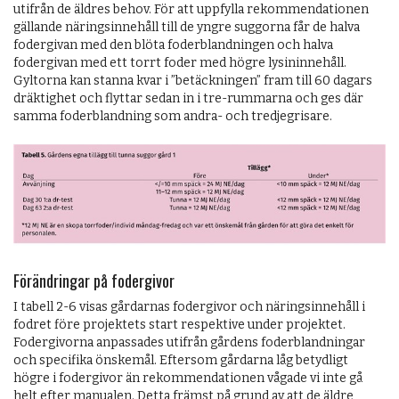
utifrån de äldres behov. För att uppfylla rekommendationen
gällande näringsinnehåll till de yngre suggorna får de halva
fodergivan med den blöta foderblandningen och halva
fodergivan med ett torrt foder med högre lysininnehåll.
Gyltorna kan stanna kvar i ”betäckningen” fram till 60 dagars
dräktighet och flyttar sedan in i tre-rummarna och ges där
samma foderblandning som andra- och tredjegrisare.
Förändringar på fodergivor
I tabell 2-6 visas gårdarnas fodergivor och näringsinnehåll i
fodret före projektets start respektive under projektet.
Fodergivorna anpassades utifrån gårdens foderblandningar
och specifika önskemål. Eftersom gårdarna låg betydligt
högre i fodergivor än rekommendationen vågade vi inte gå
helt efter manualen. Detta främst på grund av att de äldre