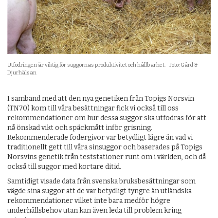
Utfodringen är viktig för suggornas produktivitet och hållbarhet. Foto: Gård &
Djurhälsan
I samband med att den nya genetiken från Topigs Norsvin
(TN70) kom till våra besättningar fick vi också till oss
rekommendationer om hur dessa suggor ska utfodras för att
nå önskad vikt och späckmått inför grisning.
Rekommenderade fodergivor var betydligt lägre än vad vi
traditionellt gett till våra sinsuggor och baserades på Topigs
Norsvins genetik från teststationer runt om i världen, och då
också till suggor med kortare ditid.
Samtidigt visade data från svenska bruksbesättningar som
vägde sina suggor att de var betydligt tyngre än utländska
rekommendationer vilket inte bara medför högre
underhållsbehov utan kan även leda till problem kring