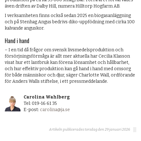
även driften av Dalby Hill, numera Hilltorp Hogfarm AB.
I verksamheten finns också sedan 2025 en biogasanläggning
och på Stenhag Angus bedrivs diko-uppfödning med cirka 100
kalvande anguskor.
Hand i hand
– I en tid då frågor om svensk livsmedelsproduktion och
försörjningsförmåga är allt mer aktuella har Cecilia Klasson
visat hur ett lantbruk kan förena lönsamhet och hållbarhet,
och hur effektiv produktion kan gå hand i hand med omsorg
för både människor och djur, säger Charlotte Wall, ordförande
för Anders Walls stiftelse, i ett pressmeddelande.
Carolina Wahlberg
Tel: 019-16 61 35
E-post:
carolina@ja.se
Artikeln publicerades torsdag den 29 januari 2026