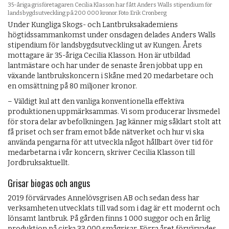
35-åriga grisföretagaren Cecilia Klasson har fått Anders Walls stipendium för
landsbygdsutveckling på 200 000 kronor. Foto: Erik Cronberg
Under Kungliga Skogs- och Lantbruksakademiens
högtidssammankomst under onsdagen delades Anders Walls
stipendium för landsbygdsutveckling ut av Kungen. Årets
mottagare är 35-åriga Cecilia Klasson. Hon är utbildad
lantmästare och har under de senaste åren jobbat upp en
växande lantbrukskoncern i Skåne med 20 medarbetare och
en omsättning på 80 miljoner kronor.
– Väldigt kul att den vanliga konventionella effektiva
produktionen uppmärksammas. Vi som producerar livsmedel
för stora delar av befolkningen. Jag känner mig såklart stolt att
få priset och ser fram emot både nätverket och hur vi ska
använda pengarna för att utveckla något hållbart över tid för
medarbetarna i vår koncern, skriver Cecilia Klasson till
Jordbruksaktuellt.
Grisar biogas och angus
2019 förvärvades Annelövsgrisen AB och sedan dess har
verksamheten utvecklats till vad som i dag är ett modernt och
lönsamt lantbruk. På gården finns 1 000 suggor och en årlig
produktion på cirka 33 000 smågrisar. Förra året förvärvades