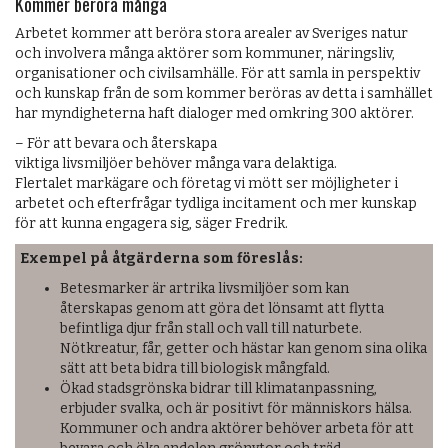
Kommer beröra många
Arbetet kommer att beröra stora arealer av Sveriges natur
och involvera många aktörer som kommuner, näringsliv,
organisationer och civilsamhälle. För att samla in perspektiv
och kunskap från de som kommer beröras av detta i samhället
har myndigheterna haft dialoger med omkring 300 aktörer.
– För att bevara och återskapa
viktiga livsmiljöer behöver många vara delaktiga.
Flertalet markägare och företag vi mött ser möjligheter i
arbetet och efterfrågar tydliga incitament och mer kunskap
för att kunna engagera sig, säger Fredrik.
Exempel på åtgärderna som föreslås:
Betesmarker är artrika livsmiljöer som kan
återskapas genom att göra det lönsamt att flytta
befintliga djur från stall och vall till naturbete.
Nötkreatur, får, getter och hästar kan genom sina olika
sätt att beta bidra till biologisk mångfald.
Ökad stadsgrönska bidrar till klimatanpassning,
erbjuder svalka, och är positivt för människors hälsa.
Kommuner och andra aktörer behöver arbeta för att