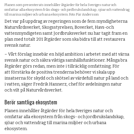
Planen som presenterats innehåller åtgärder för hela Sveriges natur och
omfattar alla ekosystem från skogs- och jordbrukslandskap, sjöar och vattendrag
till marina miljöer och urbana ekosystem. Foto: Pär Andersson
Det var på uppdrag av regeringen som de fem myndigheterna
Naturvårdsverket, Skogsstyrelsen, Boverket, Havs-och
vattenmyndigeten samt Jordbruksverket nu har tagit fram en
plan med totalt 201 åtgärder som ska bidra till att restaurera
svensk natur.
– Vårt förslag innebär en höjd ambition i arbetet med att värna
svensk natur och säkra viktiga samhällsfunktioner. Många bra
åtgärder görs redan, men inte i tillräcklig omfattning. För
att förstärka de positiva trenderna behöver vi skala upp
insatserna för skydd och skötsel av värdefull natur på land och
i vatten, säger Fredrik Hannerz, chef för avdelningen natur
och vilt på Naturvårdsverket.
Berör samtliga ekosystem
Planen innehåller åtgärder för hela Sveriges natur och
omfattar alla ekosystem från skogs- och jordbrukslandskap,
sjöar och vattendrag till marina miljöer och urbana
ekosystem.