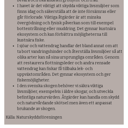
bevara och öka andelen grönytor och träd.
I havet är det viktigt att skydda viktiga livsmiljöer som
finns idag och säkerställa att de inte försämras eller
går förlorade. Viktiga åtgärder är att minska
övergödning och fysisk påverkan som till exempel
bottentrålning eller muddring. Det gynnar kustnära
ekosystem och kan förbättra möjligheterna till
kustnära fiske.
I sjöar och vattendrag handlar det bland annat om att
ta bort vandringshinder och återställa livsmiljöer så att
olika arter kan nå sina ursprungliga områden. Genom
att restaurera flottningsleder och andra rensade
vattendrag kan fiskar få tillbaka lek- och
uppväxtområden. Det gynnar ekosystem och ger
fiskemöjligheter.
I den svenska skogen behöver vi säkra viktiga
livsmiljöer, exempelvis i äldre skogar, och utveckla
befintliga naturvärden. Åtgärder kan handla om skydd
och naturvårdande skötsel men även ett anpassat
brukande av skogen.
Källa: Naturskyddsföreningen