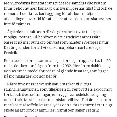
Men utredarna konstaterar att det för samtliga ekosystem
finns behov av mer kunskap om livsmiljöernas tillstånd och de
menar att det krävs kartläggning för att kunna följa
utvecklingen över tid för att säkra att värden som ska bevaras
inte försämras.
– Åtgärder ska sättas in där de gör störst nytta till lägsta
möjliga kostnad. Då behöver vi ett datadrivet arbetssätt
baserat på mer kunskap om vad som händer i Sveriges natur.
Det är grunden för att vi ska kunna jobba smartare, säger
Fredrik.
Kostnaderna för de sammanlagda förslagen uppskattas till 20
miljarder kronor årligen fram till 2032. Mer än en dubblering
av nuvarande medel för redan pågående insatser, som ligger
på nio miljarder kronor per år.
– När vi investerar i svensk natur stärker vi viktiga
samhällsfunktioner, som tillgången till rent vatten, skydd mot
torka och översvämningar, en trygg livsmedelsförsörjning
och attraktiva städer där människor vill leva. Det är dessutom
mer kostnadseffektivt att skydda och sköta naturen i ett tidigt
skede än att förlora ännu fler livsmiljöer, säger Fredrik.