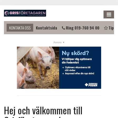
Me
 komma i kontakt?
KONTAKTA OSS
Kontaktsida
Ring 019-760 94 00
Tipsa
NYHETER
KALENDER
LÄNKAR
ANNONSERA
PRENUMERERA
OM OSS
FÖRENINGEN
Hej och välkommen till