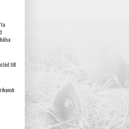
fta
d
rhälsa
stöd till
frikansk