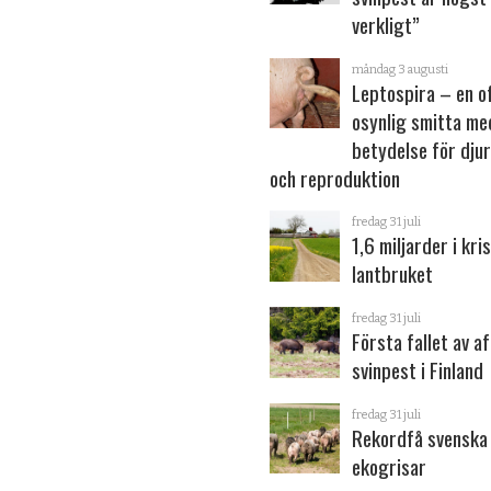
verkligt”
måndag 3 augusti
Leptospira – en o
osynlig smitta me
betydelse för dju
och reproduktion
fredag 31 juli
1,6 miljarder i kris
lantbruket
fredag 31 juli
Första fallet av a
svinpest i Finland
fredag 31 juli
Rekordfå svenska
ekogrisar