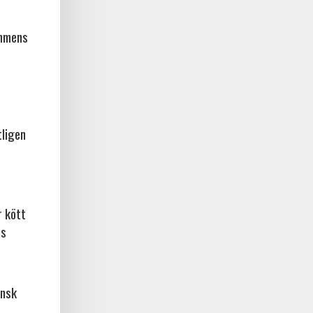
ammens
tligen
r kött
os
ansk