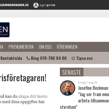
RA
PRENUMERERA
OM OSS
FÖRENINGEN
Kontaktsida
Ring 019-760 94 00
Tipsa oss
SENASTE
risföretagaren!
fredag 7 augusti
Josefine Beckman:
”Jag ser fram emo
 så kan du
skapa ditt konto
arbeta tillsamma
in med dina uppgifter här
styrelsen”