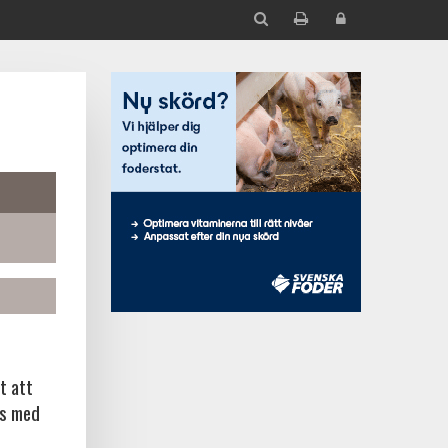
t att
ns med