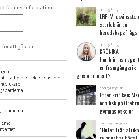
hit för mer information
.
onsdag 5 augusti
LRF: Vildsvinsst
storlek är en
beredskapsfråga
onsdag 5 augusti
 för att göra en
KRÖNIKA
Hur blir man egen
en framgångsrik
grisproducent?
tisdag 4 augusti
Efter kritiken: Me
och fisk på Örebr
gymnasieskolor
måndag 3 augusti
”Hotet från afrik
svinpest är högst