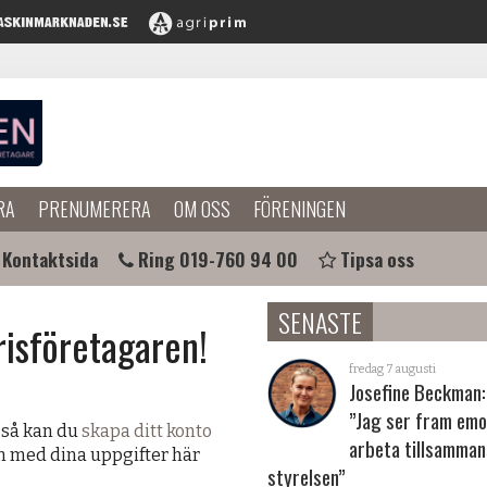
RA
PRENUMERERA
OM OSS
FÖRENINGEN
Kontaktsida
Ring 019-760 94 00
Tipsa oss
SENASTE
risföretagaren!
fredag 7 augusti
Josefine Beckman:
”Jag ser fram emo
 så kan du
skapa ditt konto
arbeta tillsamma
in med dina uppgifter här
styrelsen”