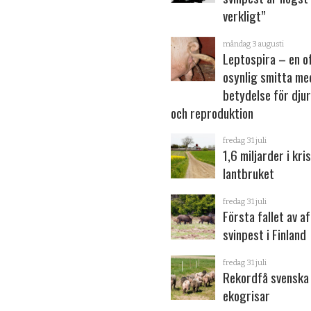
verkligt”
måndag 3 augusti
Leptospira – en o
osynlig smitta me
betydelse för dju
och reproduktion
fredag 31 juli
1,6 miljarder i kris
lantbruket
fredag 31 juli
Första fallet av a
svinpest i Finland
fredag 31 juli
Rekordfå svenska
ekogrisar