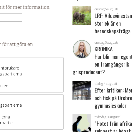
hit för mer information
.
onsdag 5 augusti
LRF: Vildsvinsst
storlek är en
beredskapsfråga
onsdag 5 augusti
 för att göra en
KRÖNIKA
Hur blir man egen
en framgångsrik
grisproducent?
tisdag 4 augusti
Efter kritiken: Me
och fisk på Örebr
gymnasieskolor
måndag 3 augusti
”Hotet från afrik
svinpest är högst