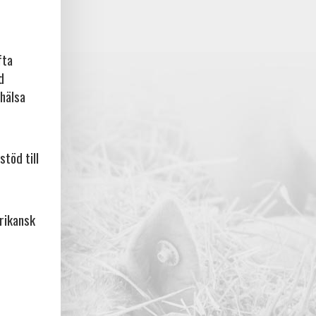
fta
d
rhälsa
stöd till
frikansk