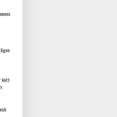
ammens
tligen
r kött
os
ansk