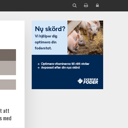
t att
ns med