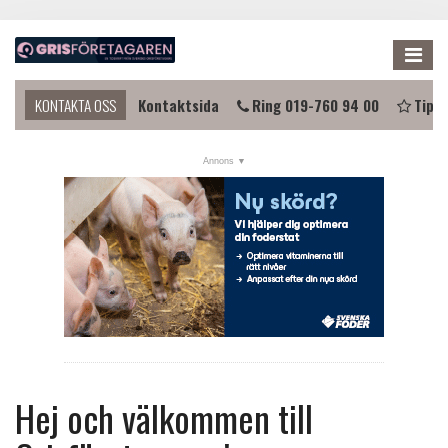
Me
 komma i kontakt?
KONTAKTA OSS
Kontaktsida
Ring 019-760 94 00
Tipsa
NYHETER
KALENDER
LÄNKAR
ANNONSERA
PRENUMERERA
OM OSS
FÖRENINGEN
Hej och välkommen till