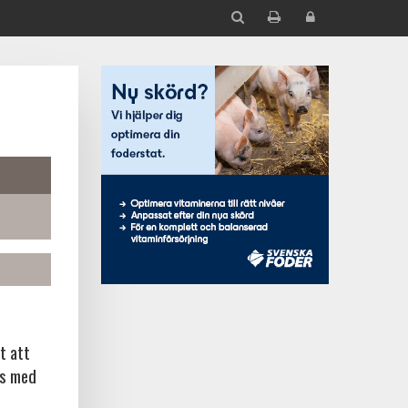
t att
ns med