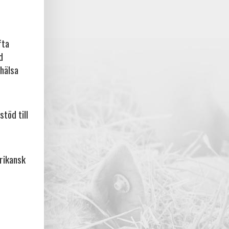
fta
d
rhälsa
stöd till
frikansk