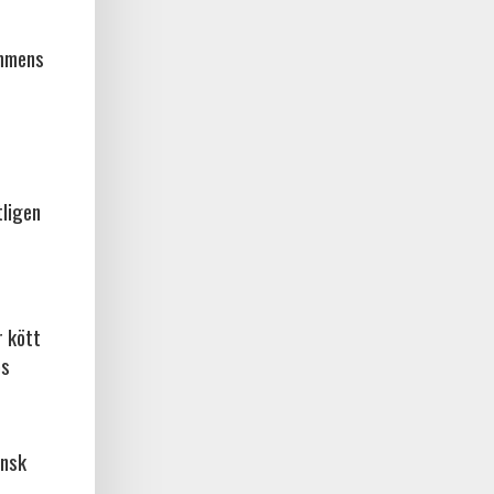
ammens
tligen
r kött
os
ansk