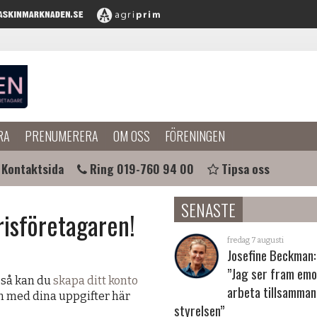
RA
PRENUMERERA
OM OSS
FÖRENINGEN
Kontaktsida
Ring 019-760 94 00
Tipsa oss
SENASTE
risföretagaren!
fredag 7 augusti
Josefine Beckman:
”Jag ser fram emo
 så kan du
skapa ditt konto
arbeta tillsamma
in med dina uppgifter här
styrelsen”