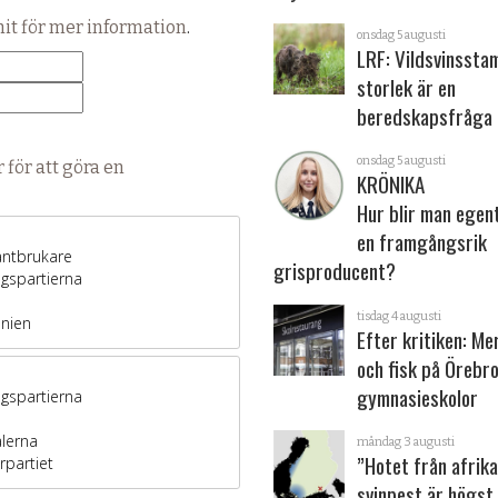
hit för mer information
.
onsdag 5 augusti
LRF: Vildsvinsst
storlek är en
beredskapsfråga
onsdag 5 augusti
 för att göra en
KRÖNIKA
Hur blir man egen
en framgångsrik
grisproducent?
tisdag 4 augusti
Efter kritiken: Me
och fisk på Örebr
gymnasieskolor
måndag 3 augusti
”Hotet från afrik
svinpest är högst