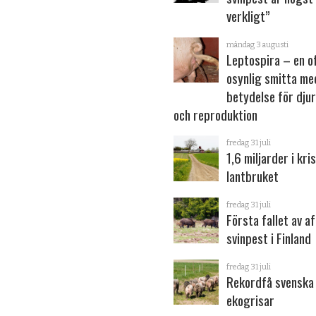
verkligt”
måndag 3 augusti
Leptospira – en o
osynlig smitta me
betydelse för dju
och reproduktion
fredag 31 juli
1,6 miljarder i kris
lantbruket
fredag 31 juli
Första fallet av a
svinpest i Finland
fredag 31 juli
Rekordfå svenska
ekogrisar