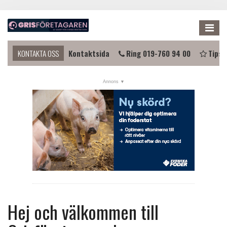
Me
 komma i kontakt?
KONTAKTA OSS
Kontaktsida
Ring 019-760 94 00
Tipsa
NYHETER
KALENDER
LÄNKAR
ANNONSERA
PRENUMERERA
OM OSS
FÖRENINGEN
Hej och välkommen till