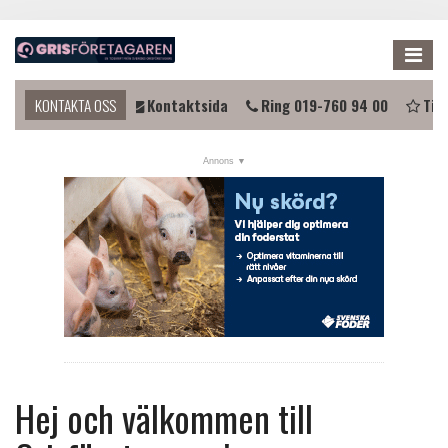
Me
du komma i kontakt?
KONTAKTA OSS
Kontaktsida
Ring 019-760 94 00
Tips
NYHETER
KALENDER
LÄNKAR
ANNONSERA
PRENUMERERA
OM OSS
FÖRENINGEN
Hej och välkommen till