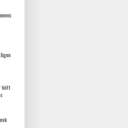
ammens
tligen
r kött
os
ansk