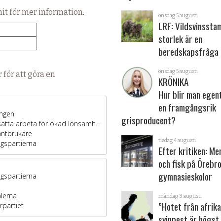
hit för mer information
.
onsdag 5 augusti
LRF: Vildsvinsst
storlek är en
beredskapsfråga
onsdag 5 augusti
 för att göra en
KRÖNIKA
Hur blir man egen
en framgångsrik
grisproducent?
tisdag 4 augusti
Efter kritiken: Me
och fisk på Örebr
gymnasieskolor
måndag 3 augusti
”Hotet från afrik
svinpest är högst