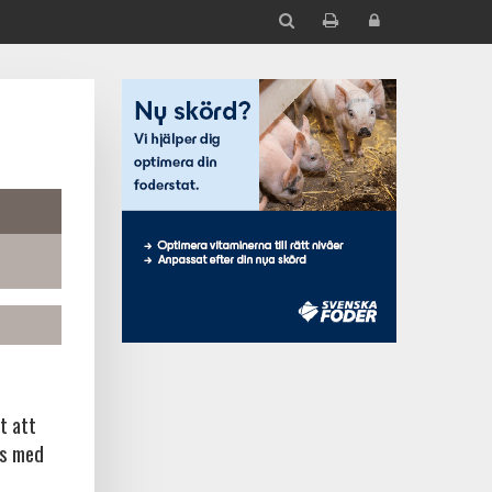
t att
ns med