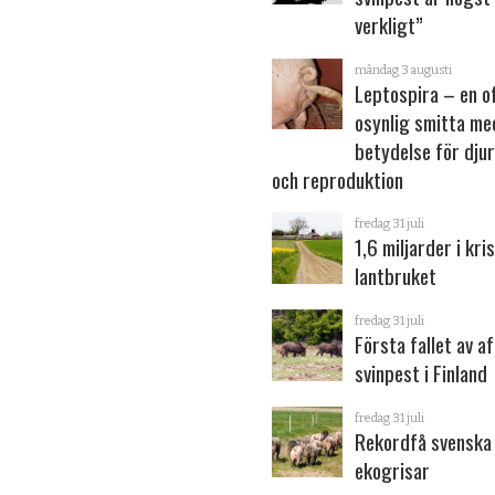
verkligt”
måndag 3 augusti
Leptospira – en o
osynlig smitta me
betydelse för dju
och reproduktion
fredag 31 juli
1,6 miljarder i kris
lantbruket
fredag 31 juli
Första fallet av a
svinpest i Finland
fredag 31 juli
Rekordfå svenska
ekogrisar