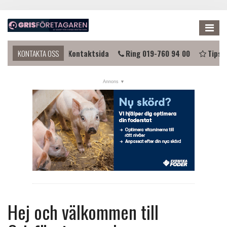
Me
 komma i kontakt?
KONTAKTA OSS
Kontaktsida
Ring 019-760 94 00
Tipsa 
NYHETER
KALENDER
LÄNKAR
ANNONSERA
PRENUMERERA
OM OSS
FÖRENINGEN
Hej och välkommen till