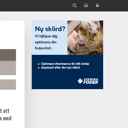
t att
ns med