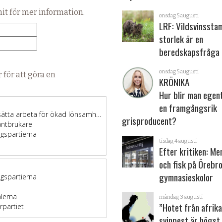
hit för mer information
.
onsdag 5 augusti
LRF: Vildsvinsst
storlek är en
beredskapsfråga
onsdag 5 augusti
 för att göra en
KRÖNIKA
Hur blir man egen
en framgångsrik
grisproducent?
tisdag 4 augusti
Efter kritiken: Me
och fisk på Örebr
gymnasieskolor
måndag 3 augusti
”Hotet från afrik
svinpest är högst