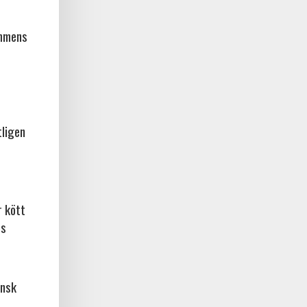
ammens
tligen
r kött
os
ansk