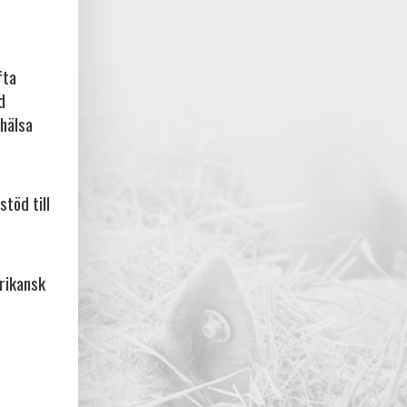
fta
d
rhälsa
stöd till
frikansk