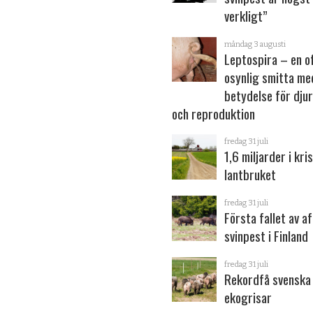
verkligt”
måndag 3 augusti
Leptospira – en o
osynlig smitta me
betydelse för dju
och reproduktion
fredag 31 juli
1,6 miljarder i kris
lantbruket
fredag 31 juli
Första fallet av a
svinpest i Finland
fredag 31 juli
Rekordfå svenska
ekogrisar