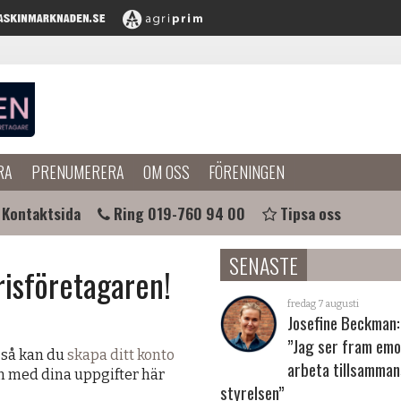
RA
PRENUMERERA
OM OSS
FÖRENINGEN
Kontaktsida
Ring 019-760 94 00
Tipsa oss
SENASTE
risföretagaren!
fredag 7 augusti
Josefine Beckman:
”Jag ser fram emo
 så kan du
skapa ditt konto
arbeta tillsamma
in med dina uppgifter här
styrelsen”