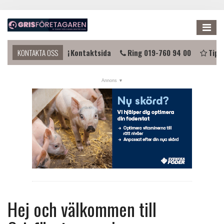
Me
u komma i kontakt?
KONTAKTA OSS
Kontaktsida
Ring 019-760 94 00
Tipsa
NYHETER
KALENDER
LÄNKAR
ANNONSERA
PRENUMERERA
OM OSS
FÖRENINGEN
Hej och välkommen till