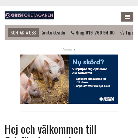
Me
komma i kontakt?
KONTAKTA OSS
Kontaktsida
Ring 019-760 94 00
Tipsa 
NYHETER
KALENDER
LÄNKAR
ANNONSERA
PRENUMERERA
OM OSS
FÖRENINGEN
Hej och välkommen till