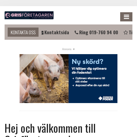
Me
du komma i kontakt?
KONTAKTA OSS
Kontaktsida
Ring 019-760 94 00
Tips
NYHETER
KALENDER
LÄNKAR
ANNONSERA
PRENUMERERA
OM OSS
FÖRENINGEN
Hej och välkommen till