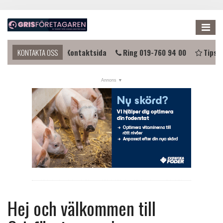
Me
 komma i kontakt?
KONTAKTA OSS
Kontaktsida
Ring 019-760 94 00
Tipsa 
NYHETER
KALENDER
LÄNKAR
ANNONSERA
PRENUMERERA
OM OSS
FÖRENINGEN
Hej och välkommen till