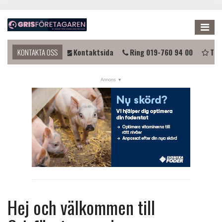
Me
du komma i kontakt?
KONTAKTA OSS
Kontaktsida
Ring 019-760 94 00
Tips
NYHETER
KALENDER
LÄNKAR
ANNONSERA
PRENUMERERA
OM OSS
FÖRENINGEN
Hej och välkommen till