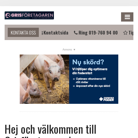
Me
u komma i kontakt?
KONTAKTA OSS
Kontaktsida
Ring 019-760 94 00
Tipsa
NYHETER
KALENDER
LÄNKAR
ANNONSERA
PRENUMERERA
OM OSS
FÖRENINGEN
Hej och välkommen till