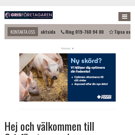
Me
a i kontakt?
KONTAKTA OSS
Kontaktsida
Ring 019-760 94 00
Tipsa oss
NYHETER
KALENDER
LÄNKAR
ANNONSERA
PRENUMERERA
OM OSS
FÖRENINGEN
Hej och välkommen till