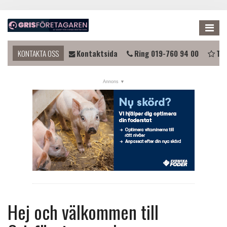
Me
 du komma i kontakt?
KONTAKTA OSS
Kontaktsida
Ring 019-760 94 00
Tip
NYHETER
KALENDER
LÄNKAR
ANNONSERA
PRENUMERERA
OM OSS
FÖRENINGEN
Hej och välkommen till