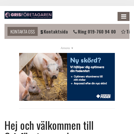
Me
du komma i kontakt?
KONTAKTA OSS
Kontaktsida
Ring 019-760 94 00
Tips
NYHETER
KALENDER
LÄNKAR
ANNONSERA
PRENUMERERA
OM OSS
FÖRENINGEN
Hej och välkommen till