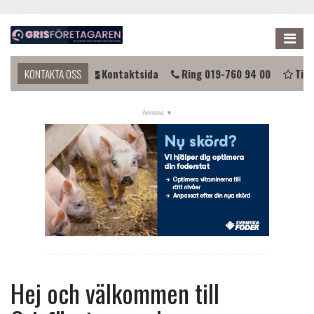
Me
du komma i kontakt?
KONTAKTA OSS
Kontaktsida
Ring 019-760 94 00
Tips
NYHETER
KALENDER
LÄNKAR
ANNONSERA
PRENUMERERA
OM OSS
FÖRENINGEN
Hej och välkommen till