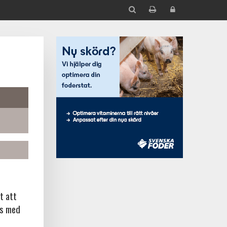
t att
ns med