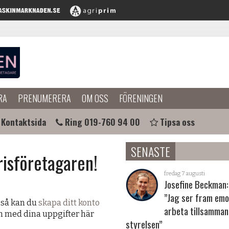
RA
PRENUMERERA
OM OSS
FÖRENINGEN
Kontaktsida
Ring 019-760 94 00
Tipsa oss
SENASTE
risföretagaren!
fredag 7 augusti
Josefine Beckman:
”Jag ser fram emo
 så kan du
skapa ditt konto
arbeta tillsamma
in med dina uppgifter här
styrelsen”