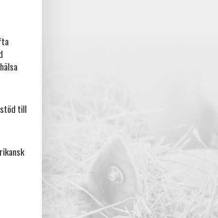
fta
d
rhälsa
stöd till
frikansk