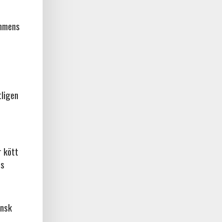
ammens
tligen
r kött
os
ansk