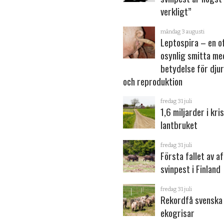
verkligt”
måndag 3 augusti
Leptospira – en o
osynlig smitta me
betydelse för dju
och reproduktion
fredag 31 juli
1,6 miljarder i kris
lantbruket
fredag 31 juli
Första fallet av a
svinpest i Finland
fredag 31 juli
Rekordfå svenska
ekogrisar