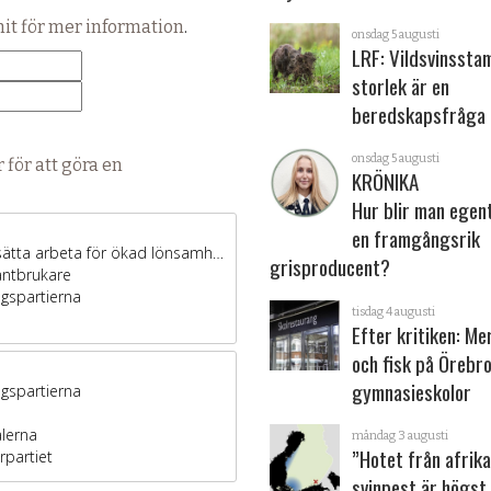
hit för mer information
.
onsdag 5 augusti
LRF: Vildsvinsst
storlek är en
beredskapsfråga
onsdag 5 augusti
 för att göra en
KRÖNIKA
Hur blir man egen
en framgångsrik
grisproducent?
tisdag 4 augusti
Efter kritiken: Me
och fisk på Örebr
gymnasieskolor
måndag 3 augusti
”Hotet från afrik
svinpest är högst