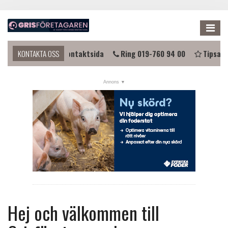
Me
omma i kontakt?
KONTAKTA OSS
Kontaktsida
Ring 019-760 94 00
Tipsa o
NYHETER
KALENDER
LÄNKAR
ANNONSERA
PRENUMERERA
OM OSS
FÖRENINGEN
Hej och välkommen till