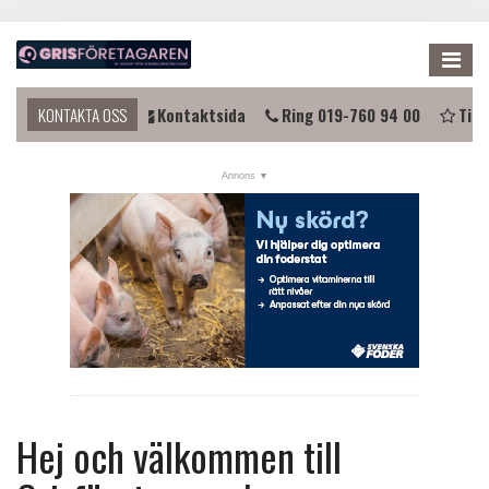
Me
du komma i kontakt?
KONTAKTA OSS
Kontaktsida
Ring 019-760 94 00
Tips
NYHETER
KALENDER
LÄNKAR
ANNONSERA
PRENUMERERA
OM OSS
FÖRENINGEN
Hej och välkommen till