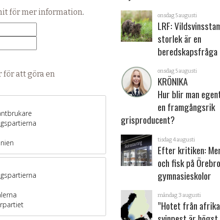
hit för mer information
.
onsdag 5 augusti
LRF: Vildsvinsst
storlek är en
beredskapsfråga
onsdag 5 augusti
 för att göra en
KRÖNIKA
Hur blir man egen
en framgångsrik
grisproducent?
tisdag 4 augusti
Efter kritiken: Me
och fisk på Örebr
gymnasieskolor
måndag 3 augusti
”Hotet från afrik
svinpest är högst