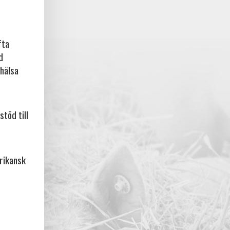
fta
d
rhälsa
stöd till
frikansk