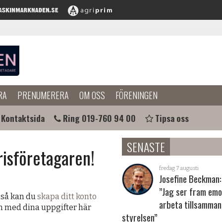
RA
PRENUMERERA
OM OSS
FÖRENINGEN
Kontaktsida
Ring 019-760 94 00
Tipsa oss
SENASTE
risföretagaren!
fredag 7 augusti
Josefine Beckman:
”Jag ser fram emo
 så kan du
skapa ditt konto
arbeta tillsamma
in med dina uppgifter här
styrelsen”