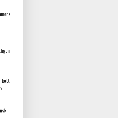
ammens
tligen
r kött
os
ansk