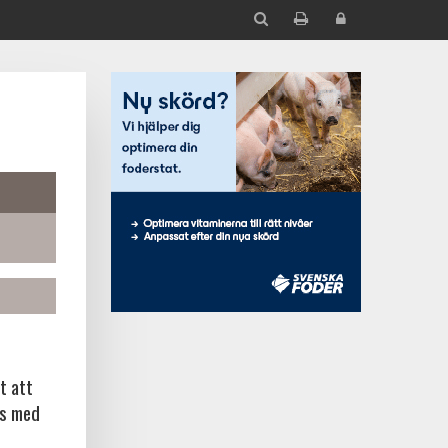
t att
ns med