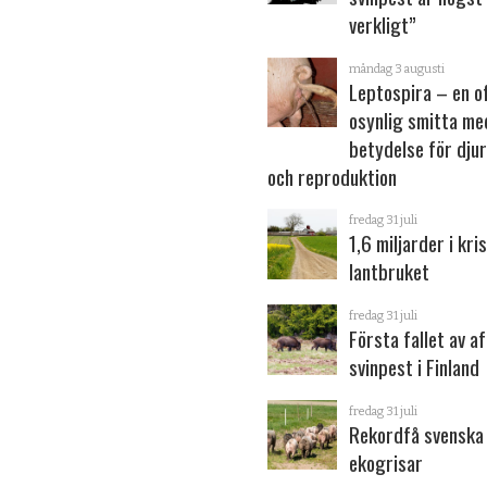
verkligt”
måndag 3 augusti
Leptospira – en o
osynlig smitta me
betydelse för dju
och reproduktion
fredag 31 juli
1,6 miljarder i kris
lantbruket
fredag 31 juli
Första fallet av a
svinpest i Finland
fredag 31 juli
Rekordfå svenska
ekogrisar